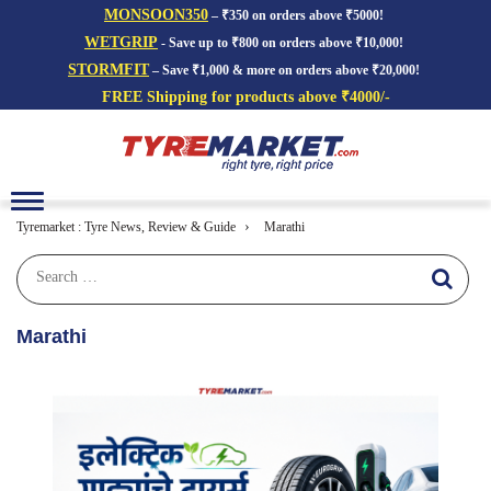
MONSOON350
– ₹350 on orders above ₹5000!
WETGRIP
- Save up to ₹800 on orders above ₹10,000!
STORMFIT
– Save ₹1,000 & more on orders above ₹20,000!
FREE Shipping for products above ₹4000/-
Toggle
navigation
›
Tyremarket : Tyre News, Review & Guide
Marathi
Marathi