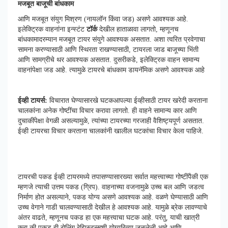
मजबूत बाजूची बांधकाम
आणि मजबूत संयुग मिश्रण (नायलॉन किंवा जड) असणे आवश्यक आहे.
इलेक्ट्रिक वाहनांना इन्स्टंट
टॉर्क
देखील हाताळावा लागतो, म्हणूनच
बांधकामादरम्यान मजबूत टायर संयुगे आवश्यक असतात. अशा त्वरित प्रवेगाचा
सामना करण्यासाठी आणि स्थिरता राखण्यासाठी, टायरला जाड बाजूच्या भिंती
आणि सामग्रीचे थर आवश्यक असतात. दुसरीकडे, इलेक्ट्रिक वाहन सामान्य
वाहनांपेक्षा जड आहे. त्यामुळे टायरचे बांधकाम डायनॅमिक असणे आवश्यक आहे
ईव्ही टायर्स:
विचारात घेण्यासारखे घटकआपल्या ईव्हीसाठी टायर खरेदी करताना
चालकांना अनेक गोष्टींचा विचार करावा लागतो. ही वाहने सामान्य कार आणि
दुचाकींपेक्षा वेगळी असल्यामुळे, त्यांच्या टायरच्या गरजाही वैशिष्ट्यपूर्ण असतात.
ईव्ही टायरचा विचार करताना चालकांनी खालील घटकांचा विचार केला पाहिजे.
टायरची पकड ईव्ही टायरमध्ये तपासण्यासारख्या सर्वात महत्त्वाच्या गोष्टींपैकी एक
म्हणजे त्याची उत्तम पकड (ग्रिप). वाहनाच्या वजनामुळे उच्च बल आणि जडत्व
निर्माण होत असल्याने, पकड योग्य असणे आवश्यक आहे. वळणे घेण्यासाठी आणि
उच्च वेगाने गाडी चालवण्यासाठी देखील हे आवश्यक आहे. यामुळे ब्रेक लावण्याचे
अंतर वाढते, म्हणूनच पकड हा एक महत्त्वाचा घटक आहे. परंतु, याची खात्री
करा की पकड ही रोलिंग रेझिस्टन्सशी योग्यरित्या जुळलेली आहे आणि