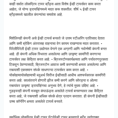
काही सर्वात लोकप्रिय टायर ब्रँड्स आता विशेष ईव्ही टायर्सवर काम करत
आहेत, जे योग्य ड्रायव्हिंगमध्ये मदत करू शकतील. शीर्ष ५ ईव्ही टायर
ब्रँड्समध्ये खालील कंपन्यांचा समावेश आहे.
मिशेलिनही कंपनी असे ईव्ही टायर्स बनवते जे उत्तम स्टीअरिंग प्रतिसाद देतात
आणि कमी ब्रेकिंग अंतरासह वाहनाचा वेग कायम राखण्यास मदत करतात. •
पिरेलीपिरेली ईव्ही टायर उद्योगात वेगाने एक अग्रणी आणि नवोन्मेषी कंपनी बनत
आहे. ही कंपनी अधिक स्थिरता असलेल्या आणि उत्कृष्ट कामगिरी करणाऱ्या
टायर्सवर लक्ष केंद्रित करत आहे. • ब्रिजस्टोनकार्यक्षमता आणि पर्यावरणपूरकता
टिकवून ठेवण्यासाठी, ब्रिजस्टोन आवाज कमी करण्याची क्षमता असलेल्या आणि
रस्त्याशी एकसमान संपर्क साधणाऱ्या टायर्सवर काम करत आहे. •
योकोहामायोकोहामाची ब्लूअर्थ सिरीज ईव्हीसाठी आधीच आश्चर्यकारक कामगिरी
करत आहे. कालांतराने होणारी झीज कमी करणे आणि कोरड्या व ओल्या
रस्त्यांवर उत्कृष्ट ड्रायव्हिंगचा अनुभव देणे, हे त्यांचे मुख्य उद्दिष्ट आहे. •
गुडइयरही कंपनी मजबूत कंपाऊंड्स असलेले टायर्स बनवण्यावर लक्ष केंद्रित
करत आहे, जे रस्त्याशी अधिक संपर्क क्षेत्र प्रदान करतात. ही कंपनी ईव्हीसाठी
उच्च कॉर्नरिंग क्षमता असलेले टायर्स बनवते.
सर्वाधिक लोकप्रिय ईव्ही टायर पॅटर्नईव्ही टायर बनवणारे ब्रँड उद्योगाच्या