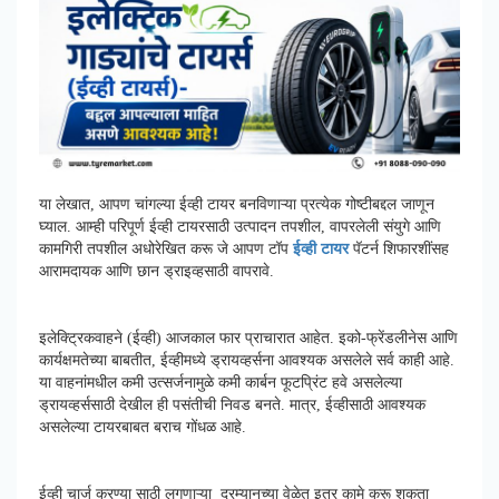
या लेखात, आपण चांगल्या ईव्ही टायर बनविणाऱ्या प्रत्येक गोष्टीबद्दल जाणून
घ्याल. आम्ही परिपूर्ण ईव्ही टायरसाठी उत्पादन तपशील, वापरलेली संयुगे आणि
कामगिरी तपशील अधोरेखित करू जे आपण टॉप
ईव्ही टायर
पॅटर्न शिफारशींसह
आरामदायक आणि छान ड्राइव्हसाठी वापरावे.
इलेक्ट्रिकवाहने (ईव्ही) आजकाल फार प्राचारात आहेत. इको-फ्रेंडलीनेस आणि
कार्यक्षमतेच्या बाबतीत, ईव्हीमध्ये ड्रायव्हर्सना आवश्यक असलेले सर्व काही आहे.
या वाहनांमधील कमी उत्सर्जनामुळे कमी कार्बन फूटप्रिंट हवे असलेल्या
ड्रायव्हर्ससाठी देखील ही पसंतीची निवड बनते. मात्र, ईव्हीसाठी आवश्यक
असलेल्या टायरबाबत बराच गोंधळ आहे.
ईव्ही चार्ज करण्या साठी लगणाऱ्या दरम्यानच्या वेळेत इतर कामे करू शकता