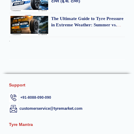
टायर (ई.वी. टायर)
The Ultimate Guide to Tyre Pressure
in Extreme Weather: Summer vs.
Monsoon
.
Support
+91-8088-090-090
customerservice@tyremarket.com
Tyre Mantra