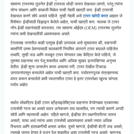
सामान्य टायरच्या तुलनेत ईव्ही टायरला थोडी जास्त देखभाल लागते, परंतु त्यांना
योग्य संरक्षण आणि काळजी मिळेल याची नेहमी खात्री करा. ईव्ही टायरची
देखभाल करणे सोपे असले पाहिजे. तुम्ही नेहमी असे
टायर खरेदी करत
आहात जे
विशेषतः ईव्हीसाठी डिझाइन केलेले आहेत, याची खात्री करा. चालक जे टायर
नॉन-ईव्ही वाहनांसाठी वापरतात, त्या सामान्य ओईएम (OEM) टायरच्या तुलनेत
त्यांना कमी देखभालीची आवश्यकता असते.
टेस्लासह जगातील काही प्रमुख ईव्ही उत्पादक असे सुचवतात की, वाहनाची
कामगिरी उत्तम ठेवण्यासाठी चालकांनी नियमित अंतराने टायर बदलले पाहिजेत.
तथापि, तुम्ही जड आणि मजबूत टायर घेण्यावर लक्ष केंद्रित केले पाहिजे, जे
तुमच्या वाहनाचा भार पेलू शकतील आणि अधिक सुखद ड्रायव्हिंगचा अनुभव
देतील. ईव्ही शून्य उत्सर्जन करत असल्या तरी, टायर देखील टिकाऊ
उत्पादनांपासून बनवलेले आहेत याची खात्री करा. पर्यावरणपूरक तंत्रज्ञानाचा
वापर करून बनवलेले कमी ज्वलनशील टायर हे इतर टायरपेक्षा खूपच चांगला
पर्याय आहेत.
सर्वात लोकप्रिय ईव्ही टायर ब्रँड्सइलेक्ट्रिक वाहनांना वेगवेगळ्या प्रकारच्या
टायर्सची गरज का असते यावर अनेकजण वाद घालतील, पण त्याची कारणे अगदी
सोपी आणि महत्त्वाची आहेत. पहिले म्हणजे, ईव्हीचा वेग लक्षणीयरीत्या जास्त
असतो, याचा अर्थ त्यांना अशा टायर्सची आवश्यकता असते ज्यात अधिक
स्थिरता आणि हाताळणीची क्षमता असेल. दुसरे म्हणजे, ईव्हीची बॅटरी जड असते,
त्यामुळे जास्त वेगात हे वजन पेलू शकतील अशा टायर्सची गरज असते. म्हणूनच,