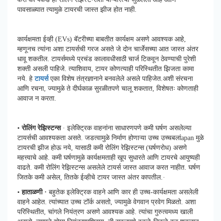
पावसाळ्यात त्यामुळे टायरची जास्त झीज होत नाही.
कार्यक्षमता ईव्ही (EVs) बॅटरीच्या बाबतीत कार्यक्षम असणे आवश्यक आहे,
म्हणूनच त्यांना अशा टायर्सची गरज असते जे दोन चार्जेसच्या आत जास्त अंतर
धावू शकतील. टायर्समध्ये प्रचंड कालावधीसाठी चार्ज टिकवून ठेवण्याची पुरेशी
शक्ती असली पाहिजे. त्याशिवाय, टायर कोणत्याही परिस्थितीत झिजता कामा
नये. हे
टायर्स
एका विशेष तंत्रज्ञानाने बनवलेले असले पाहिजेत.अशी संरचना
आणि रचना, ज्यामुळे ते दीर्घकाळ सुरळीतपणे चालू शकतात, विशेषतः कोणताही
आवाज न करता.
•
रोलिंग रेझिस्टन्स
· इलेक्ट्रिक वाहनांना साधारणपणे कमी घर्षण असलेल्या
टायर्सची आवश्यकता असते. जडत्वामुळे निर्माण होणाऱ्या उच्च उच्चबलांapan मुळे
टायरची झीज होऊ नये, यासाठी कमी रोलिंग रेझिस्टन्स (घर्षणरोध) असणे
महत्त्वाचे आहे. कमी घर्षणामुळे कार्यक्षमताही खूप सुधारते आणि टायरचे आयुष्यही
वाढते. कमी रोलिंग रेझिस्टन्स असलेले टायर्स जास्त आवाज करत नाहीत. घर्षण
जितके कमी असेल, तितके ईव्हीचे टायर जास्त अंतर कापतील.·
•
हाताळणी ·
बहुतेक इलेक्ट्रिक वाहने आणि कार ही उच्च-कार्यक्षमता असलेली
वाहने आहेत. त्यांच्यात उच्च टॉर्क असतो, ज्यामुळे वेगवान प्रवेग मिळतो. अशा
परिस्थितीत, चांगले नियंत्रण असणे आवश्यक आहे. त्यांचा गुरुत्वमध्य खाली