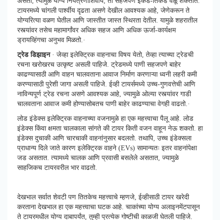
असतो, त्यामुळे योग्य नियंत्रणाशिवाय, ती सहजपणे इकडे-तिकडे वळू शकतात.
टायरमध्ये चांगली पार्श्वीय दृढता असणे देखील आवश्यक आहे, जेणेकरून ते
योग्यरित्या वळण घेतील आणि जास्तीत जास्त स्थिरता देतील. यामुळे शहरातील
रस्त्यांवर तसेच महामार्गांवर अधिक सहज आणि अधिक ऊर्जा-कार्यक्षम
ड्रायव्हिंगचा अनुभव मिळतो.·
ट्रेड डिझाइन
· जेव्हा इलेक्ट्रिक वाहनाचा विषय येतो, तेव्हा त्याच्या ट्रेडची
रचना खरोखरच उत्कृष्ट असली पाहिजे. ट्रेडमध्ये पाणी सहजपणे बाहेर
काढण्यासाठी आणि वाहन चालवताना आवाज निर्माण करणाऱ्या ध्वनी लहरी कमी
करण्यासाठी पुरेशी जागा असली पाहिजे. ईव्ही टायर्समध्ये उच्च-गुणवत्तेची आणि
नाविन्यपूर्ण ट्रेड रचना असणे आवश्यक आहे, ज्यामुळे ओल्या रस्त्यांवर गाडी
चालवताना आवाज कमी होण्यासोबतच पाणी बाहेर काढण्याचा वेगही वाढतो.·
लोड इंडेक्स इलेक्ट्रिक वाहनाच्या वजनामुळे हा एक महत्त्वाचा पैलू आहे. लोड
इंडेक्स किंवा क्षमता चालकाला सांगते की टायर किती वजन वाहून नेऊ शकतो. हा
इंडेक्स दुचाकी आणि चारचाकी वाहनांनुसार बदलतो. तथापि, उच्च इंडेक्सला
प्राधान्य दिले जाते कारण इलेक्ट्रिक वाहने (EVs) सामान्यतः इतर वाहनांपेक्षा
जड असतात. त्यामध्ये चालक आणि प्रवासी बसलेले असतात, ज्यामुळे
साहजिकच टायरवरील भार वाढतो.
देखभाल सर्वात शेवटी पण तितकेच महत्त्वाचे म्हणजे, ईव्हीसाठी टायर खरेदी
करताना देखभाल हा एक महत्त्वाचा घटक आहे. चाकांच्या योग्य अलाइनमेंटपासून
ते टायरमधील योग्य दाबापर्यंत, तुम्ही प्रत्येक गोष्टीची काळजी घेतली पाहिजे.