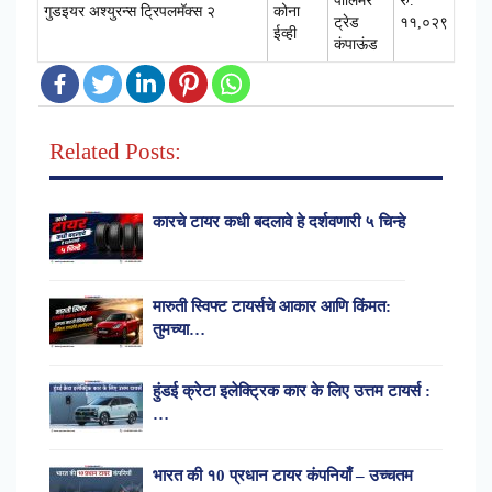
पॉलिमर
रु.
गुडइयर अश्युरन्स ट्रिपलमॅक्स २
कोना
ट्रेड
११,०२९
ईव्ही
कंपाऊंड
Related Posts:
कारचे टायर कधी बदलावे हे दर्शवणारी ५ चिन्हे
मारुती स्विफ्ट टायर्सचे आकार आणि किंमत:
तुमच्या…
हुंडई क्रेटा इलेक्ट्रिक कार के लिए उत्तम टायर्स :
…
भारत की १0 प्रधान टायर कंपनियाँ – उच्चतम