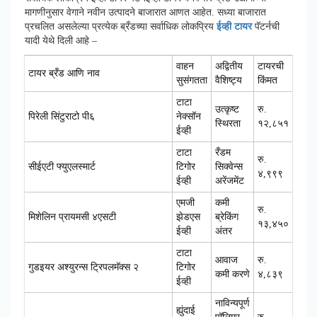
मागणीनुसार वेगाने नवीन उत्पादने बाजारात आणत आहेत. सध्या बाजारात
प्रचलित असलेल्या प्रत्येक ब्रँडच्या सर्वाधिक लोकप्रिय
ईव्ही टायर
पॅटर्नची
यादी येथे दिली आहे –
वाहन
अद्वितीय
टायरची
टायर ब्रँड आणि नाव
सुसंगतता
वैशिष्ट्य
किंमत
टाटा
उत्कृष्ट
रु.
पिरेली सिंटुराटो पी६
नेक्सॉन
स्थिरता
१२,८५१
ईव्ही
टाटा
रँडम
रु.
सीईएटी फ्युएलस्मार्ट
टिगोर
सिक्वेन्स
४,९९९
ईव्ही
अरेंजमेंट
एमजी
कमी
रु.
मिशेलिन प्रायमसी ४एसटी
झेडएस
ब्रेकिंग
१३,४५०
ईव्ही
अंतर
टाटा
आवाज
रु.
गुडइयर अश्युरन्स ट्रिपलमॅक्स २
टिगोर
कमी करणे
४,८३९
ईव्ही
नाविन्यपूर्ण
ह्युंदाई