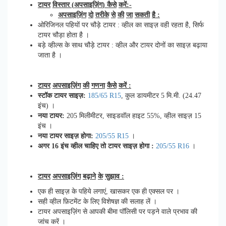
टायर
विस्तार
(
अपसाइज़िंग
)
कैसे
करें
:-
अपसाइज़िंग
दो
तरीके
से
की
जा
सकती
है
:
ओरिजिनल पहियों पर चौड़े टायर : व्हील का साइज़ वही रहता है, सिर्फ
टायर चौड़ा होता है ।
बड़े व्हील्स के साथ चौड़े टायर : व्हील और टायर दोनों का साइज़ बढ़ाया
जाता है ।
टायर
अपसाइज़िंग
की
गणना
कैसे
करें
:
स्टॉक
टायर
साइज़
:
185/65 R15
, कुल डायमीटर 5 मि.मी. (24.47
इंच) ।
नया
टायर
:
205 मिलीमीटर, साइडवॉल हाइट 55%, व्हील साइज़ 15
इंच ।
नया
टायर
साइज़
होगा
:
205/55 R15
।
अगर
16
इंच
व्हील
चाहिए
तो
टायर
साइज़
होगा
:
205/55 R16
।
टायर
अपसाइज़िंग
बढ़ाने
के
सुझाव
:
एक ही साइज़ के पहिये लगाएं, खासकर एक ही एक्सल पर ।
सही व्हील फ़िटमेंट के लिए विशेषज्ञ की सलाह लें ।
टायर अपसाइज़िंग से आपकी बीमा पॉलिसी पर पड़ने वाले प्रभाव की
जांच करें ।