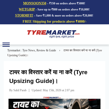
MONSOON350
– ₹350 on orders above ₹5000!
WETGRIP
- Save up to ₹800 on orders above ₹10,000!
STORMFIT
– Save ₹1,000 & more on orders above ₹20,000!
FREE Shipping for products above ₹4000/-
Toggle
navigation
›
Tyremarket : Tyre News, Review & Guide
टायर का विस्तार करें या ना करें (Tyre
Upsizing Guide)।
टायर का विस्तार करें या ना करें (Tyre
Upsizing Guide)।
|
By Sahil Parab
Updated: May 15th, 2026 at 2:07 pm