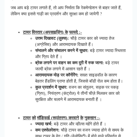
जब आप बड़े टायर लगाते हैं, तो आप निर्माता कि रेकमेन्डेशन से बाहर जाते हैं,
लेकिन क्या इससे गाड़ी का प्रदर्शन और सुरक्षा कम हो जायेगी ?
टायर
विस्तार
(
अपसाइज़िंग
)
के
फायदे
:-
उत्तम
दिखावट
(
लुक्स
):
चौड़े टायर कार को ज्यादा तेज
(अग्रेसिव) और आरामदायक दिखाते हैं।
संभालने
और
संचालन
करने
में
सुधार
:
बड़े टायर ज्यादा स्थिरता
और ग्रिप देते हैं ।
ब्रेक
लगाने
पर
वाहन
का
कम
दूरी
में
रुक
जाना
:
बड़े टायर
जल्दी ब्रेक लगाने में आसान रहते हैं ।
आरामदायक
मोड़
पर
कॉर्नरिंग
:
सख्त साइडवॉल के कारण
बेहतर हैंडलिंग प्राप्त होती है, जिससे बॉडी रोल कम होता है।
कुल
प्रदर्शन
में
सुधार
:
वजन का संतुलन, सड़क पर पकड़
(ग्रिप), नियंत्रण (कंट्रोल) ये तीनों चीज़े मिलकर कार को
सुरक्षित और चलाने में आरामदायक बनाती हैं ।
टायर
को
मॉडिफाई
(
रूपांतरण
)
करवाने
के
नुकसान
:-
ज्यादा
खर्च
:
बड़े टायर और व्हील्स महेंगे होते हैं ।
कम
एक्सेलरेशन
:
चौड़े टायर का वजन ज्यादा होने से समय के
साथ टायर के वेग / गति (वेलोसिटी) में होने वाले परिवर्तन से