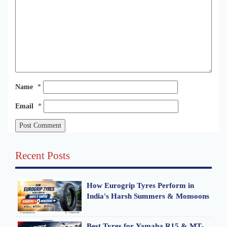
Name
*
Email
*
Recent Posts
How Eurogrip Tyres Perform in
India's Harsh Summers & Monsoons
Best Tyres for Yamaha R15 & MT-